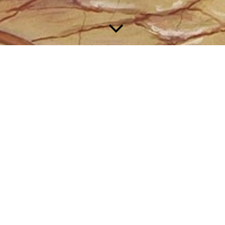
Besprechen
Besprechen für Erwachsene,
Kinder, Babys & Tiere
Karmaarbeit
Die Heilige
Maria